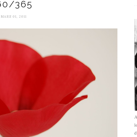
60/365
MARS 01, 2011
A
l
d