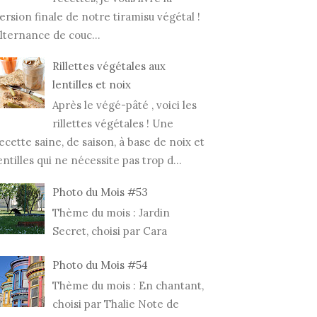
INE N°48 -
SEMAINE N°47 -
SEMA
ersion finale de notre tiramisu végétal !
ET365
PROJET365
PROJ
lternance de couc...
Rillettes végétales aux
lentilles et noix
Après le végé-pâté , voici les
rillettes végétales ! Une
ecette saine, de saison, à base de noix et
entilles qui ne nécessite pas trop d...
Photo du Mois #53
Thème du mois : Jardin
Secret, choisi par Cara
Photo du Mois #54
Thème du mois : En chantant,
choisi par Thalie Note de