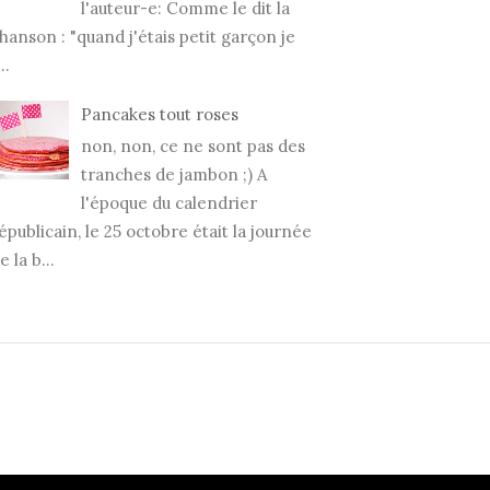
l'auteur-e: Comme le dit la
hanson : "quand j'étais petit garçon je
..
Pancakes tout roses
non, non, ce ne sont pas des
tranches de jambon ;) A
l'époque du calendrier
épublicain, le 25 octobre était la journée
e la b...