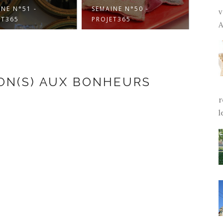
INE N°50 -
SEMAINE N°49 -
SEMA
v
ET365
PROJET365
PROJ
A
ON(S) AUX BONHEURS
r
l