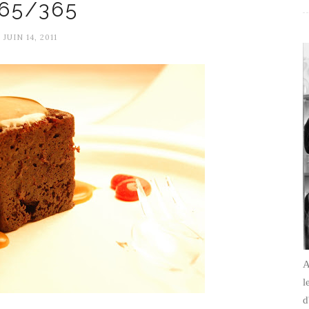
65/365
JUIN 14, 2011
A
l
d