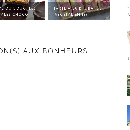
v
E'S OU BOUCHÉES
TARTE À LA RHUBARBE
GÂTE
A
TALES CHOCO...
(VÉGÉTALIENNE)
VÉGÉ
ON(S) AUX BONHEURS
r
l