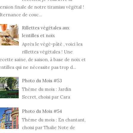
GAUFRES
ersion finale de notre tiramisu végétal !
AU MARBRÉ
VÉGÉTALIENNES
SEMA
lternance de couc...
TALIEN
NAPPÉES DE CA...
PROJ
Rillettes végétales aux
lentilles et noix
Après le végé-pâté , voici les
rillettes végétales ! Une
ecette saine, de saison, à base de noix et
entilles qui ne nécessite pas trop d...
Photo du Mois #53
Thème du mois : Jardin
Secret, choisi par Cara
Photo du Mois #54
Thème du mois : En chantant,
choisi par Thalie Note de