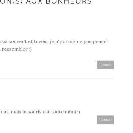
ION(S) AUX BONHEURS
aussi souvent et tuvois, je n'y ai même pas pensé !
ui ressembler ;)
Répondre
faut, mais la souris est toute mimi :)
Répondre