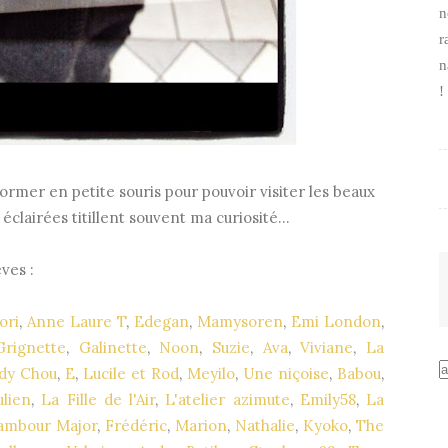
n
r
n
!
ormer en petite souris pour pouvoir visiter les beaux
éclairées titillent souvent ma curiosité...
ves :
ori
,
Anne Laure T
,
Edegan
,
Mamysoren
,
Emi London
,
Grignette
,
Galinette
,
Noon
,
Suzie
,
Ava
,
Viviane
,
La
dy Chou
,
E
,
Lucile et Rod
,
Meyilo
,
Une niçoise
,
Babou
,
ulien
,
La Fille de l'Air
,
L'atelier azimute
,
Emily58
,
La
ambour Major
,
Frédéric
,
Marion
,
Nathalie
,
Kyoko
,
The