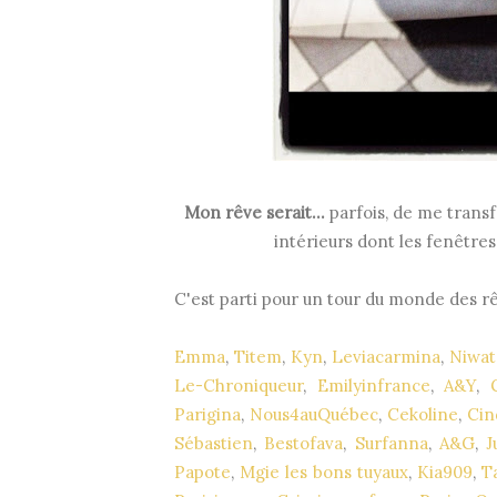
Mon rêve serait...
parfois, de me transf
intérieurs dont les fenêtres 
C'est parti pour un tour du monde des rê
Emma
,
Titem
,
Kyn
,
Leviacarmina
,
Niwat
Le-Chroniqueur
,
Emilyinfrance
,
A&Y
,
Parigina
,
Nous4auQuébec
,
Cekoline
,
Cin
Sébastien
,
Bestofava
,
Surfanna
,
A&G
,
J
Papote
,
Mgie les bons tuyaux
,
Kia909
,
T