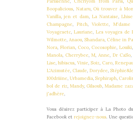
Parisienne
,
Cricriyom from Paris
,
Qu
Boopalicious
,
Nataru
,
Où trouver à Mon
Vanilla
,
jen et dam
,
La Nantaise
,
Lhise
Champagne
,
Pitch
,
Violette
,
M'dame 
Voyagesetc
,
Lauriane
,
Les voyages de 
Wilmotte
,
Anaou
,
Shandara
,
Céline in Pa
Nora
,
Florian
,
Coco
,
Cocosophie
,
Louiki
Manola
,
Cherrybee
,
M
,
Anne
,
Dr CaSo
Lise
,
hibiscus
,
Vinie
,
Soiz
,
Caro
,
Renepau
L'Azimutée
,
Claude
,
Dorydee
,
Stéphie&l
100driiine
,
Urbamedia
,
Sephiraph
,
Caroli
bol de riz
,
Mandy
,
Gilsoub
,
Madame zaza
j'adhère
,
Vous désirez participer à La Photo d
Facebook et
rejoignez-nous
. Une questi