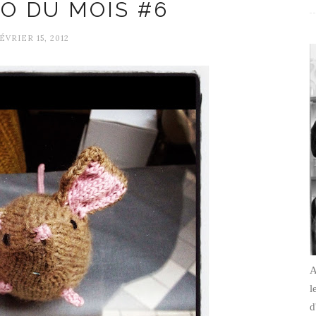
O DU MOIS #6
ÉVRIER 15, 2012
A
l
d