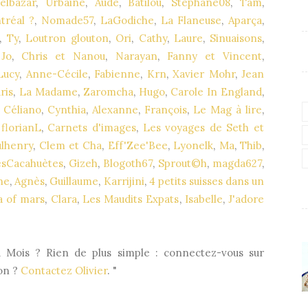
elbazar
,
Urbaine
,
Aude
,
Batilou
,
Stephane08
,
Tam
,
tréal ?
,
Nomade57
,
LaGodiche
,
La Flaneuse
,
Aparça
,
,
Ty
,
Loutron glouton
,
Ori
,
Cathy
,
Laure
,
Sinuaisons
,
Jo
,
Chris et Nanou
,
Narayan
,
Fanny et Vincent
,
Lucy
,
Anne-Cécile
,
Fabienne
,
Krn
,
Xavier Mohr
,
Jean
ris
,
La Madame
,
Zaromcha
,
Hugo
,
Carole In England
,
,
Céliano
,
Cynthia
,
Alexanne
,
François
,
Le Mag à lire
,
,
florianL
,
Carnets d'images
,
Les voyages de Seth et
lhenry
,
Clem et Cha
,
Eff'Zee'Bee
,
Lyonelk
,
Ma
,
Thib
,
esCacahuètes
,
Gizeh
,
Blogoth67
,
Sprout©h
,
magda627
,
ne
,
Agnès
,
Guillaume
,
Karrijini
,
4 petits suisses dans un
 of mars
,
Clara
,
Les Maudits Expats
,
Isabelle
,
J'adore
u Mois ? Rien de plus simple : connectez-vous sur
on ?
Contactez Olivier
. "