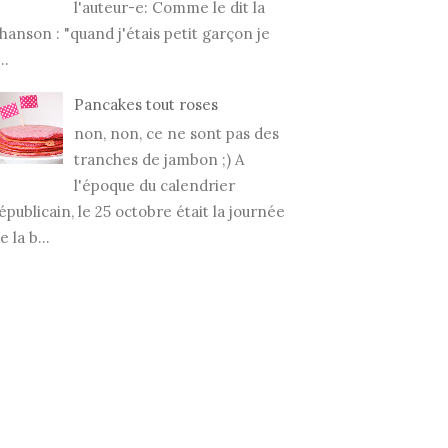
l'auteur-e: Comme le dit la
hanson : "quand j'étais petit garçon je
..
Pancakes tout roses
non, non, ce ne sont pas des
tranches de jambon ;) A
l'époque du calendrier
épublicain, le 25 octobre était la journée
e la b...
O DU MOIS #50
PHOTO DU MOIS #49
PHOT