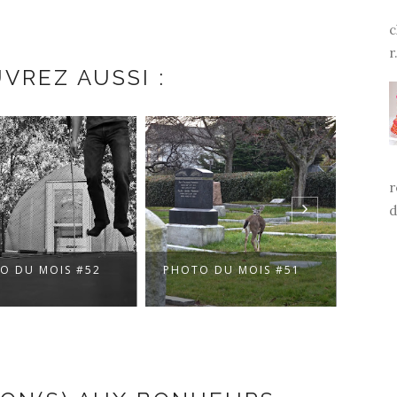
c
r.
VREZ AUSSI :
r
d
O DU MOIS #52
PHOTO DU MOIS #51
PHOT