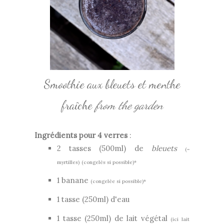
Smoothie aux bleuets et menthe
fraîche
from the garden
Ingrédients pour
4 verres
:
2 tasses (500ml) de
bleuets
(=
myrtilles)
(congelés si possible)*
1 banane
(congelée si possible)*
1 tasse (250ml) d'eau
1 tasse (250ml) de lait végétal
(ici lait