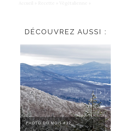
Accueil
»
Recette
»
Végétalienne
»
DÉCOUVREZ AUSSI :
RE
PHOTO DU MOIS #32
PHOT