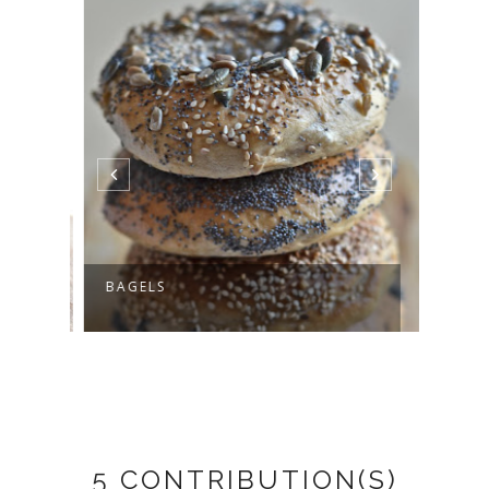
BAGELS
REES
CHOC
5 CONTRIBUTION(S)