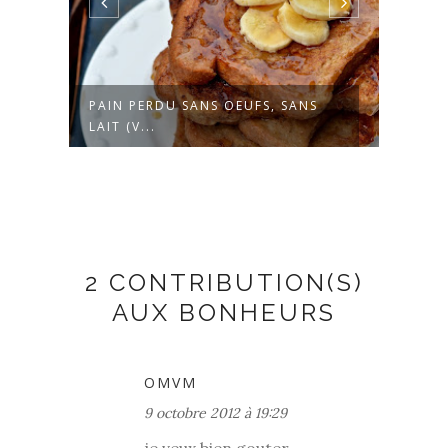
PAIN PERDU SANS OEUFS, SANS
BARR
LAIT (V...
CHOC
2 CONTRIBUTION(S)
AUX BONHEURS
OMVM
9 octobre 2012 à 19:29