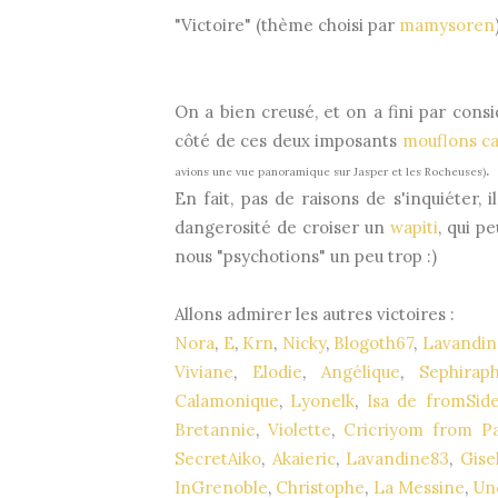
"Victoire" (thème choisi par
mamysoren
On a bien creusé, et on a fini par cons
côté de ces deux imposants
mouflons c
.
avions une vue panoramique sur Jasper et les Rocheuses)
En fait, pas de raisons de s'inquiéter, i
dangerosité de croiser un
wapiti
, qui p
nous "psychotions" un peu trop :)
Allons admirer les autres victoires :
Nora
,
E
,
Krn
,
Nicky
,
Blogoth67
,
Lavandin
Viviane
,
Elodie
,
Angélique
,
Sephirap
Calamonique
,
Lyonelk
,
Isa de fromSid
Bretannie
,
Violette
,
Cricriyom from Pa
SecretAiko
,
Akaieric
,
Lavandine83
,
Gise
InGrenoble
,
Christophe
,
La Messine
,
Un