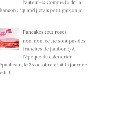
l'auteur-e: Comme le dit la
hanson : "quand j'étais petit garçon je
..
Pancakes tout roses
non, non, ce ne sont pas des
tranches de jambon ;) A
l'époque du calendrier
JOURNÉE À
FOOTHILLS N°31 (AB)
PHOT
épublicain, le 25 octobre était la journée
ARY (AB) CANADA
CANADA
e la b...