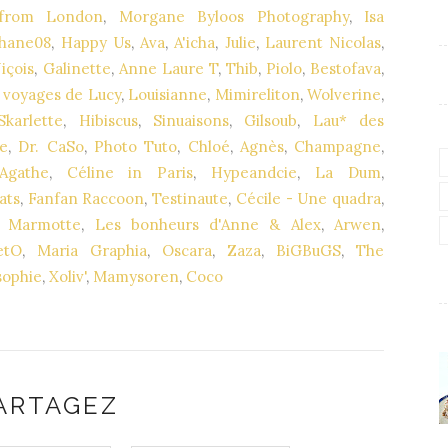
from London
,
Morgane Byloos Photography
,
Isa
hane08
,
Happy Us
,
Ava
,
A'icha
,
Julie
,
Laurent Nicolas
,
içois
,
Galinette
,
Anne Laure T
,
Thib
,
Piolo
,
Bestofava
,
 voyages de Lucy
,
Louisianne
,
Mimireliton
,
Wolverine
,
karlette
,
Hibiscus
,
Sinuaisons
,
Gilsoub
,
Lau* des
de
,
Dr. CaSo
,
Photo Tuto
,
Chloé
,
Agnès
,
Champagne
,
Agathe
,
Céline in Paris
,
Hypeandcie
,
La Dum
,
ats
,
Fanfan Raccoon
,
Testinaute
,
Cécile - Une quadra
,
,
Marmotte
,
Les bonheurs d'Anne & Alex
,
Arwen
,
etO
,
Maria Graphia
,
Oscara
,
Zaza
,
BiGBuGS
,
The
ophie
,
Xoliv'
,
Mamysoren
,
Coco
ARTAGEZ