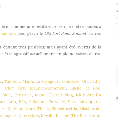
n
).
r
n
!
idérer comme une petite victoire que d'être passés à
anadiens
, pour gravir le
Old Fort Point Summit
(d'où nous
ls étaient très paisibles; mais ayant été avertis de la
eut être agressif actuellement en pleine saison du rut,
e
,
Tambour Major
,
La voyageuse comtoise
,
Ori
,
Cathy
,
h
,
Chat bleu
,
MauriceMonAmour
,
Lucile et Rod
,
e2Side
,
Christelle
,
Joane
,
Claire's Blog
,
KK-huète En
ris
,
Ann
,
Béa
,
Cekoline
,
Eurydice
,
Pilisi
,
Alexinparis
,
lle 43
,
Alban
,
Cara
,
Thalie
,
Shoesforgirls
,
MissCarole
,
e niçoise
,
Cherrybee
,
Meyilo
,
Josiane
,
The Parisienne
,