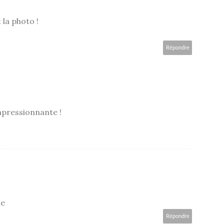
 la photo !
Répondre
mpressionnante !
le
Répondre