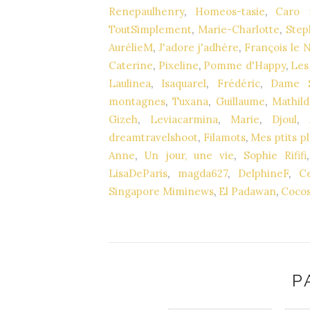
Renepaulhenry
,
Homeos-tasie
,
Caro 
ToutSimplement
,
Marie-Charlotte
,
Step
AurélieM
,
J'adore j'adhère
,
François le N
Caterine
,
Pixeline
,
Pomme d'Happy
,
Les
Laulinea
,
Isaquarel
,
Frédéric
,
Dame S
montagnes
,
Tuxana
,
Guillaume
,
Mathil
Gizeh
,
Leviacarmina
,
Marie
,
Djoul
,
dreamtravelshoot
,
Filamots
,
Mes ptits pl
Anne
,
Un jour, une vie
,
Sophie Rififi
LisaDeParis
,
magda627
,
DelphineF
,
C
Singapore Miminews
,
El Padawan
,
Cocos
P