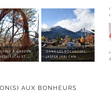
c
r.
FING À GARDEN
DANS LES ROCHEUSES,
UNE 
r
SSES (CA) ET...
JASPER (AB) CAN...
CALG
d
ION(S) AUX BONHEURS