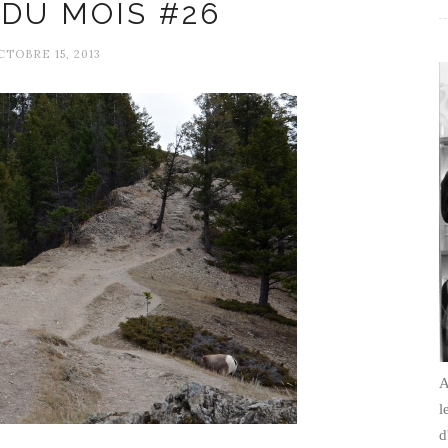
DU MOIS #26
CTOBRE 15, 2013
A
l
d