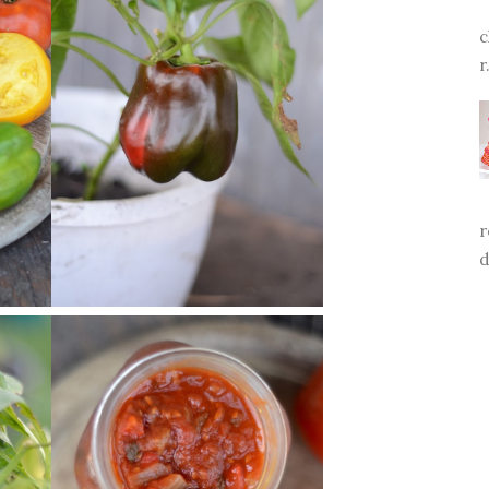
c
r.
r
d