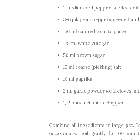
1 medium red pepper, seeded and
3-6 jalapeño peppers, seeded an
156 ml canned tomato paste
175 ml white vinegar
50 ml brown sugar
15 ml coarse (pickling) salt
10 ml paprika
2 ml garlic powder (or 2 cloves, m
1/2 bunch cilantro chopped
Combine all ingredients in large pot. B
occasionally. Boil gently for 60 minut