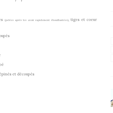
ées
, tiges et coeur
(pelées après les avoir rapidement ébouillantées)
coupés
é
upé
pépinés et découpés