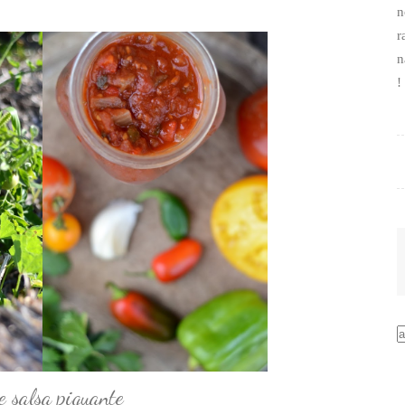
n
r
n
!
e salsa piquante