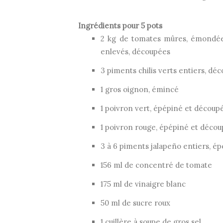
Ingrédients pour 5 pots
2 kg de tomates mûres, émond
enlevés, découpées
3 piments chilis verts entiers, dé
1 gros oignon, émincé
1 poivron vert, épépiné et découp
1 poivron rouge, épépiné et déco
3 à 6 piments jalapeño entiers, é
156 ml de concentré de tomate
175 ml de vinaigre blanc
50 ml de sucre roux
1 cuillère à soupe de gros sel