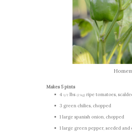
Homema
Makes 5 pints
4
lbs
ripe tomatoes, scald
1/2
(2 kg)
3 green chilies, chopped
1 large spanish onion, chopped
1 large green pepper, seeded and