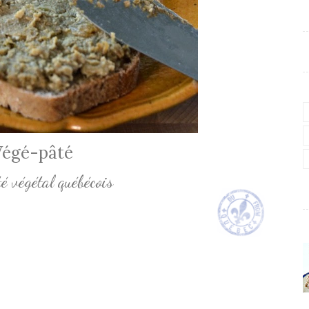
Végé-pâté
té végétal québécois