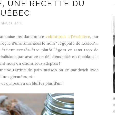
É, UNE RECETTE DU
UÉBEC
MAI 08, 2014
transmise pendant notre
volontariat à l'érablière
, par
 reçue d'une amie sous le nom "végépâté de Loulou"...
étaient censés être plutôt légers et sans trop de
éalisions par avance ce délicieux pâté en doublant la
ent nous en étions tous adeptes !
ur une tartine de pain maison ou en sandwich avec
raines germées, etc.
et qui pourra en bluffer plus d'un !
A
l
d