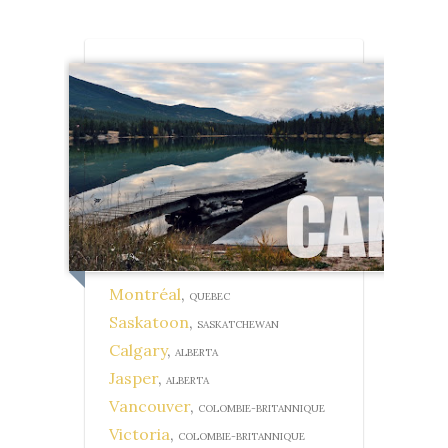
Montréal
,
QUEBEC
Saskatoon
,
SASKATCHEWAN
Calgary
,
ALBERTA
Jasper
,
ALBERTA
Vancouver
,
COLOMBIE-BRITANNIQUE
Victoria
,
COLOMBIE-BRITANNIQUE