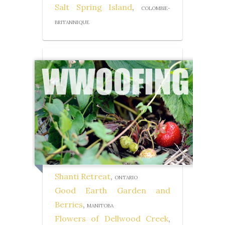
Salt Spring Island
,
COLOMBIE-
BRITANNIQUE
Shanti Retreat
,
ONTARIO
Good Earth Garden and
Berries
,
MANITOBA
Flowers of Dellwood Creek
,